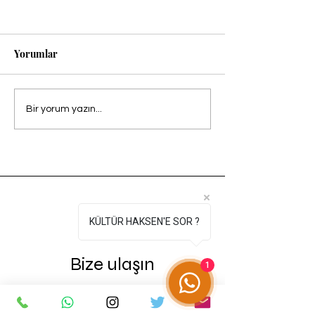
Yorumlar
KÜLTÜR HAK-SEN
KÜLTÜR HAK-
Bir yorum yazın...
DENİZLİ VE AYDIN
DENİZLİ VE AY
ZİYARETLERİ
ZİYARETLERİ
KÜLTÜR HAKSEN'E SOR ?
Bize ulaşın
1
İsim
*