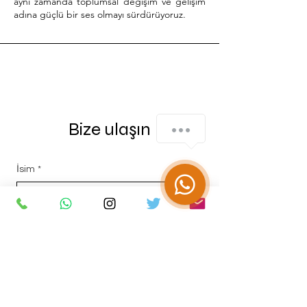
aynı zamanda toplumsal değişim ve gelişim
adına güçlü bir ses olmayı sürdürüyoruz.
Bize ulaşın
İsim
*
Soyisim
*
E-posta
*
Mesajınız...