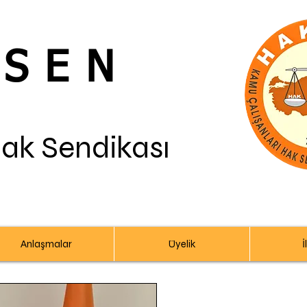
-SEN
Hak Sendikası
Anlaşmalar
Üyelik
İ