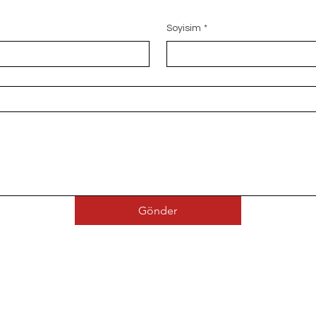
Soyisim
*
Gönder