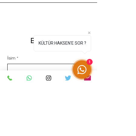
Bize ulaşın
KÜLTÜR HAKSEN'E SOR ?
İsim
*
1
Soyisim
*
E-posta
*
Mesajınız...