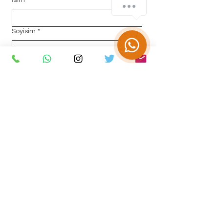
İsim
*
KÜLTÜR HAKSEN'E SOR ?
Soyisim
*
E-posta
*
Mesajınız...
Gönder
Adres :
Maltepe mahallesi
Gazi Mustafa Kemal Bulvarı No:
31/10 Gürakan Apartmanı Kat:5