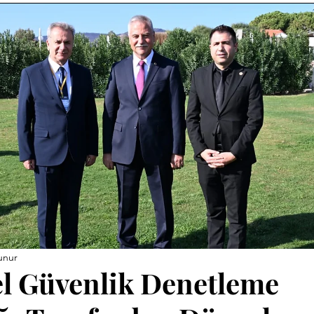
unur
l Güvenlik Denetleme