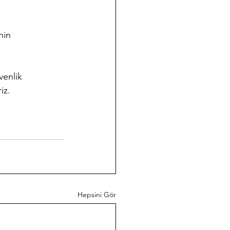
nin 
venlik 
iz.
Hepsini Gör