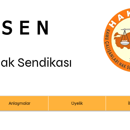
-SEN
Hak Sendikası
Anlaşmalar
Üyelik
İ