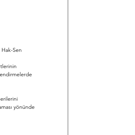
r Hak-Sen 
lerinin 
lendirmelerde 
rilerini 
ğlaması yönünde 