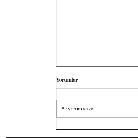
Yorumlar
Bir yorum yazın...
KÜLTÜR HAK-SEN DENİZLİ
VE AYDIN ZİYARETLERİ