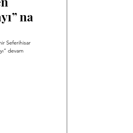
en
ayı” na
r Seferihisar 
ayı” devam 