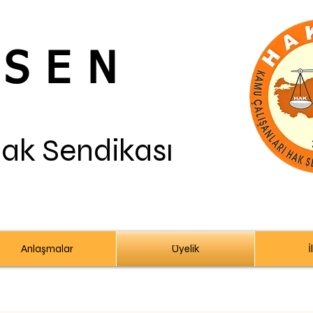
-SEN
Hak Sendikası
Anlaşmalar
Üyelik
İ