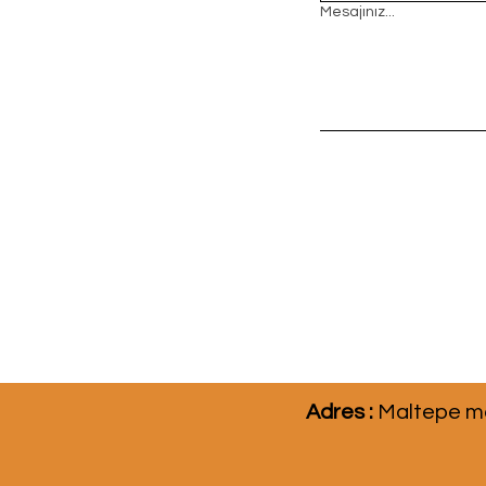
Mesajınız...
Adres :
Maltepe ma