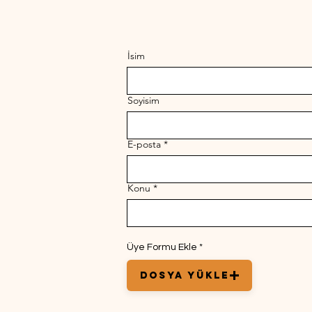
İsim
Soyisim
E-posta
Konu
Üye Formu Ekle *
Dosya Yükle