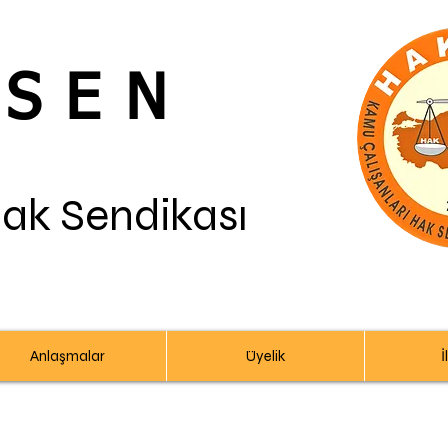
-SEN
Hak Sendikası
Anlaşmalar
Üyelik
İ